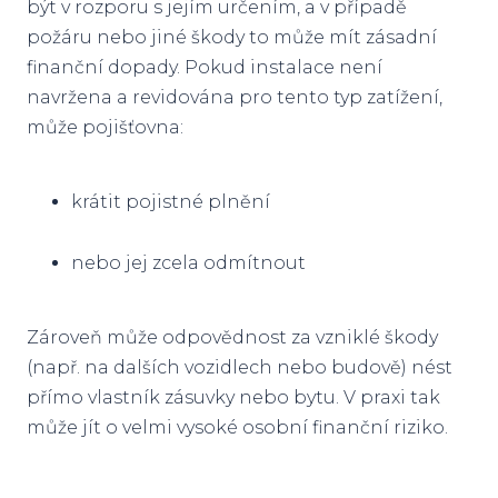
být v rozporu s jejím určením, a v případě
požáru nebo jiné škody to může mít zásadní
F
finanční dopady. Pokud instalace není
N
navržena a revidována pro tento typ zatížení,
ST
může pojišťovna:
O N
krátit pojistné plnění
KO
BL
nebo jej zcela odmítnout
Zároveň může odpovědnost za vzniklé škody
(např. na dalších vozidlech nebo budově) nést
přímo vlastník zásuvky nebo bytu. V praxi tak
může jít o velmi vysoké osobní finanční riziko.