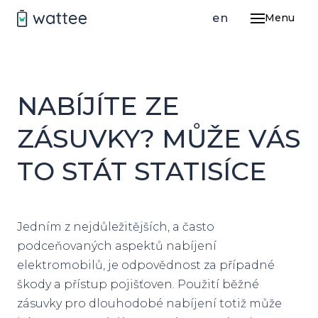
cs
en
Menu
ŘEŠ
P
DE
NABÍJÍTE ZE
M
ZÁSUVKY?
MŮŽE VÁS
B
SV
TO STÁT STATISÍCE
F
PR
I
Jedním z nejdůležitějších, a často
FI
podceňovaných aspektů nabíjení
elektromobilů, je odpovědnost za případné
PR
škody a přístup pojišťoven. Použití běžné
E
zásuvky pro dlouhodobé nabíjení totiž může
MA