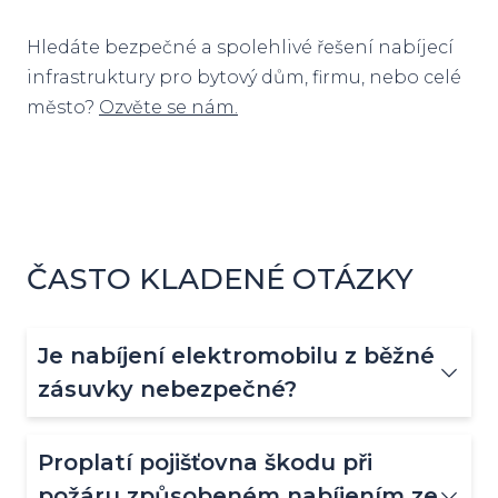
Hledáte bezpečné a spolehlivé řešení nabíjecí
infrastruktury pro bytový dům, firmu, nebo celé
město?
Ozvěte se nám.
ČASTO KLADENÉ OTÁZKY
Je nabíjení elektromobilu z běžné
zásuvky nebezpečné?
Proplatí pojišťovna škodu při
Ano, dlouhodobé nabíjení elektromobilu z
běžné domácí zásuvky je rizikové. Zásuvka je
požáru způsobeném nabíjením ze